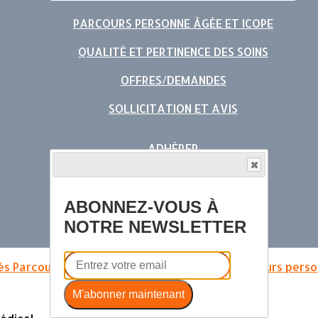
PARCOURS PERSONNE ÂGÉE ET ICOPE
QUALITÉ ET PERTINENCE DES SOINS
OFFRES/DEMANDES
SOLLICITATION ET AVIS
ADHÉRER
RENOUVELER SON ADHÉSION
ABONNEZ-VOUS À
NOUS CONTACTER
NOTRE NEWSLETTER
EVÈNEMENTS
és
Parcours Hypertension Artérielle (HTA)
Parcours pers
M'abonner maintenant