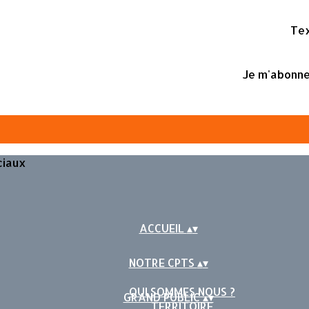
Tex
Je m'abonne
ciaux
ACCUEIL
▴
▾
NOTRE CPTS
▴
▾
QUI SOMMES NOUS ?
GRAND PUBLIC
▴
▾
TERRITOIRE