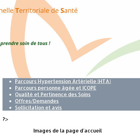
Exporter les lignes sélectionnées
Exporter toutes les colonnes
Exporter uniquement les colonnes affichées
Menu
<
>
Missions
Accès au Médecin traitant
Soins non programmés
Parcours Hypertension Artérielle (HTA)
Parcours personne âgée et ICOPE
Qualité et Pertinence des Soins
Offres/Demandes
Sollicitation et avis
?>
Images de la page d'accueil