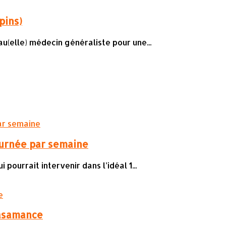
pins)
u(elle) médecin généraliste pour une...
ournée par semaine
ourrait intervenir dans l’idéal 1...
Casamance