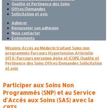
Qualité et Pertinence des Soins
Offres/Demandes
Sollicitation et avis
Adhérer
Renouveler son adhésion
Nous contacter
Evènements
Missions
Accès au Médecin traitant
Soins non
programmés
Parcours Hypertension Artérielle
(HTA)
Parcours personne âgée et ICOPE
Qualité et
Pertinence des Soins
Offres/Demandes
Sollicitation
et avis
Participer aux Soins Non
Programmés (SNP) et au Service
d'Accès aux Soins (SAS) avec la
CPTS