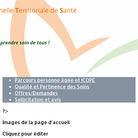
Exporter les lignes sélectionnées
Exporter toutes les colonnes
Exporter uniquement les colonnes affichées
Menu
<
>
Missions
Accès au Médecin traitant
Soins non programmés
Parcours Hypertension Artérielle (HTA)
Parcours personne âgée et ICOPE
Qualité et Pertinence des Soins
Offres/Demandes
Sollicitation et avis
?>
Images de la page d'accueil
Cliquez pour éditer