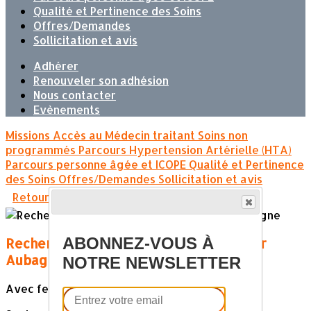
Qualité et Pertinence des Soins
Offres/Demandes
Sollicitation et avis
Adhérer
Renouveler son adhésion
Nous contacter
Evènements
Missions
Accès au Médecin traitant
Soins non
programmés
Parcours Hypertension Artérielle (HTA)
Parcours personne âgée et ICOPE
Qualité et Pertinence
des Soins
Offres/Demandes
Sollicitation et avis
Retour
ABONNEZ-VOUS À
Recherche IDEL Conventionnée secteur
Aubagne
NOTRE NEWSLETTER
Avec feuilles pour 10 à 12 jours par mois