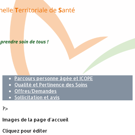
Exporter les lignes sélectionnées
Exporter toutes les colonnes
Exporter uniquement les colonnes affichées
Menu
<
>
Missions
Accès au Médecin traitant
Soins non programmés
Parcours Hypertension Artérielle (HTA)
Parcours personne âgée et ICOPE
Qualité et Pertinence des Soins
Offres/Demandes
Sollicitation et avis
?>
Images de la page d'accueil
Cliquez pour éditer