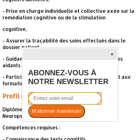
- Prise en charge individuelle et collective axée sur la
remédiation cognitive ou de la stimulation
cognitive,
- Assurer la traçabilité des soins effectués dans le
dossier patient,
- Guidance de l'équipe pluridisciplinaire et/ou des
aidants
ABONNEZ-VOUS À
- Participation aux réunions pluridisciplinaires et aux
NOTRE NEWSLETTER
formations
Profil recherché
Diplôme : Master de psychologie spécialisé en
M'abonner maintenant
Neuropsychologie
Compétences requises :
- Connaissance des tests cognitifs