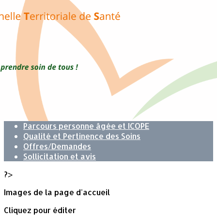
Exporter les lignes sélectionnées
Exporter toutes les colonnes
Exporter uniquement les colonnes affichées
Menu
<
>
Missions
Accès au Médecin traitant
Soins non programmés
Parcours Hypertension Artérielle (HTA)
Parcours personne âgée et ICOPE
Qualité et Pertinence des Soins
Offres/Demandes
Sollicitation et avis
?>
Images de la page d'accueil
Cliquez pour éditer