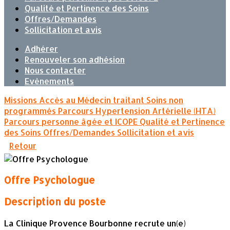
Qualité et Pertinence des Soins
Offres/Demandes
Sollicitation et avis
Adhérer
Renouveler son adhésion
Nous contacter
Evènements
Missions
Accès au Médecin traitant
Soins non
programmés
Parcours Hypertension Artérielle (HTA)
Parcours personne âgée et ICOPE
Qualité et Pertinence
des Soins
Offres/Demandes
Sollicitation et avis
Retour
Offre Psychologue
Description du poste
La Clinique Provence Bourbonne recrute un(e)