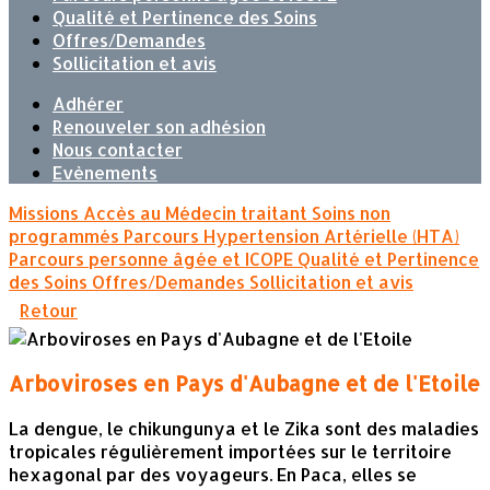
Qualité et Pertinence des Soins
Offres/Demandes
Sollicitation et avis
Adhérer
Renouveler son adhésion
Nous contacter
Evènements
Missions
Accès au Médecin traitant
Soins non
programmés
Parcours Hypertension Artérielle (HTA)
Parcours personne âgée et ICOPE
Qualité et Pertinence
des Soins
Offres/Demandes
Sollicitation et avis
Retour
Arboviroses en Pays d'Aubagne et de l'Etoile
La dengue, le chikungunya et le Zika sont des maladies
tropicales régulièrement importées sur le territoire
hexagonal par des voyageurs. En Paca, elles se