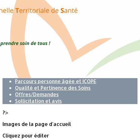
Exporter les lignes sélectionnées
Exporter toutes les colonnes
Exporter uniquement les colonnes affichées
Menu
<
>
Missions
Accès au Médecin traitant
Soins non programmés
Parcours Hypertension Artérielle (HTA)
Parcours personne âgée et ICOPE
Qualité et Pertinence des Soins
Offres/Demandes
Sollicitation et avis
?>
Images de la page d'accueil
Cliquez pour éditer