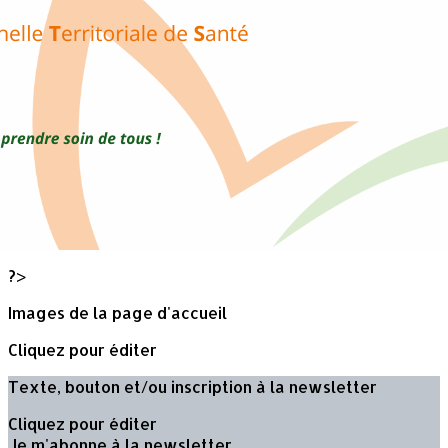
Exporter les lignes sélectionnées
Exporter toutes les colonnes
Exporter uniquement les colonnes affichées
Menu
<
>
Adhérer
Renouveler son adhésion
Nous contacter
Evènements
?>
Images de la page d'accueil
Cliquez pour éditer
Texte, bouton et/ou inscription à la newsletter
Cliquez pour éditer
Je m'abonne à la newsletter