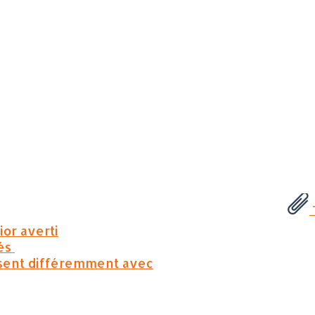
:
or averti
hés
ssent différemment avec