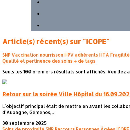
Article(s) récent(s) sur "ICOPE"
SNP
Vaccination
nourrisson
HPV
adhérents
HTA
Fragilit
Qualité et pertinence des soins
+ de tags
Seuls les 100 premiers résultats sont affichés. Veuillez 
Retour sur la soirée Ville Hôpital du 16.09.20
L'objectif principal était de mettre en avant les collabor
d'Aubagne, Gémenos,...
30 septembre 2025
Soins de proximité
SNP
Parcours Personnes Âgées
ICOP