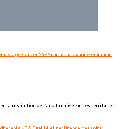
Dépistage
Cancer
SSE
Soins de proximité
épidémie
la restitution de l'audit réalisé sur les territoires
dhérents
HTA
Qualité et pertinence des soins