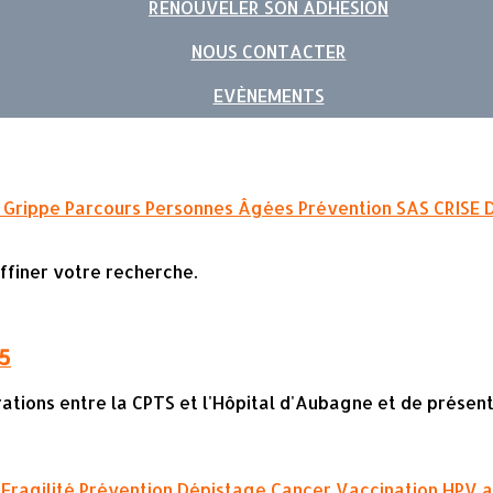
RENOUVELER SON ADHÉSION
NOUS CONTACTER
EVÈNEMENTS
é
Grippe
Parcours Personnes Âgées
Prévention
SAS
CRISE
affiner votre recherche.
25
ations entre la CPTS et l'Hôpital d'Aubagne et de présenter 
E
Fragilité
Prévention
Dépistage
Cancer
Vaccination
HPV
a